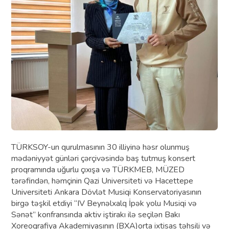
TÜRKSOY-un qurulmasının 30 illiyinə həsr olunmuş
mədəniyyət günləri çərçivəsində baş tutmuş konsert
proqramında uğurlu çıxışa və TÜRKMEB, MÜZED
tərəfindən, həmçinin Qazi Universiteti və Hacettepe
Universiteti Ankara Dövlət Musiqi Konservatoriyasının
birgə təşkil etdiyi “IV Beynəlxalq İpək yolu Musiqi və
Sənət” konfransında aktiv iştirakı ilə seçilən Bakı
Xoreoqrafiya Akademiyasının (BXA)orta ixtisas təhsili və