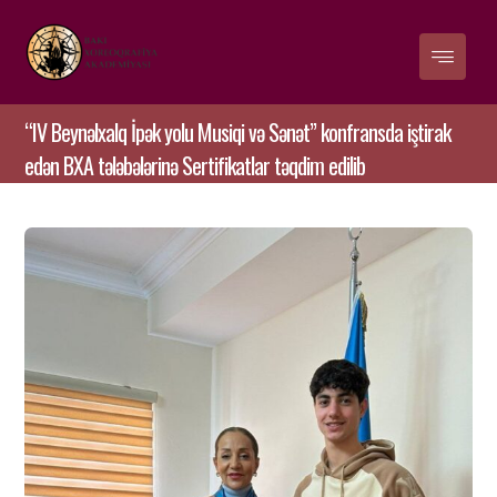
“IV Beynəlxalq İpək yolu Musiqi və Sənət” konfransda iştirak
edən BXA tələbələrinə Sertifikatlar təqdim edilib