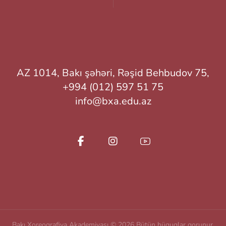
AZ 1014, Bakı şəhəri, Rəşid Behbudov 75,
+994 (012) 597 51 75
info@bxa.edu.az
Bakı Xoreoqrafiya Akademiyası © 2026 Bütün hüquqlar qorunur.