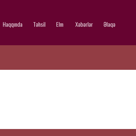
Haqqında
Təhsil
Elm
Xəbərlər
Əlaqə