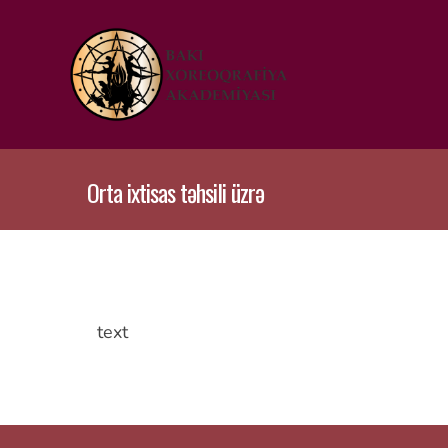
Orta ixtisas təhsili üzrə
text