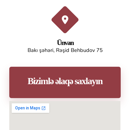
Ünvan
Bakı şəhəri, Rəşid Behbudov 75
Bizimlə əlaqə saxlayın