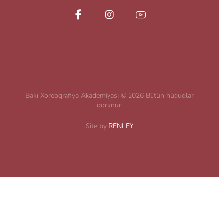
Bakı Xoreoqrafiya Akademiyası © 2026 Bütün hüquqlar
qorunur.
Site by
RENLEY