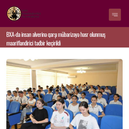
BXA-da insan alverinə qarşı mübarizəyə həsr olunmuş
maarifləndirici tədbir keçirildi