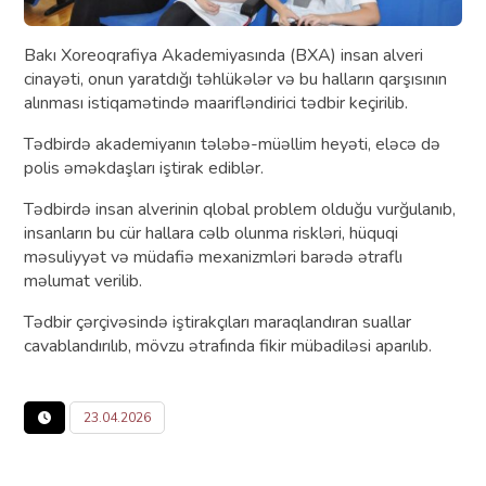
Bakı Xoreoqrafiya Akademiyasında (BXA) insan alveri
cinayəti, onun yaratdığı təhlükələr və bu halların qarşısının
alınması istiqamətində maarifləndirici tədbir keçirilib.
Tədbirdə akademiyanın tələbə-müəllim heyəti, eləcə də
polis əməkdaşları iştirak ediblər.
Tədbirdə insan alverinin qlobal problem olduğu vurğulanıb,
insanların bu cür hallara cəlb olunma riskləri, hüquqi
məsuliyyət və müdafiə mexanizmləri barədə ətraflı
məlumat verilib.
Tədbir çərçivəsində iştirakçıları maraqlandıran suallar
cavablandırılıb, mövzu ətrafında fikir mübadiləsi aparılıb.
23.04.2026