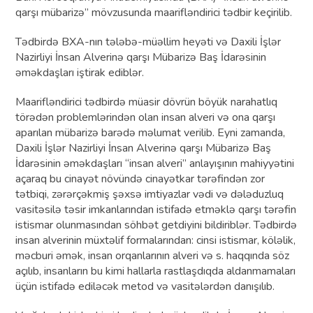
qarşı mübarizə” mövzusunda maarifləndirici tədbir keçirilib.
Tədbirdə BXA-nın tələbə-müəllim heyəti və Daxili İşlər
Nazirliyi İnsan Alverinə qarşı Mübarizə Baş İdarəsinin
əməkdaşları iştirak ediblər.
Maarifləndirici tədbirdə müasir dövrün böyük narahatlıq
törədən problemlərindən olan insan alveri və ona qarşı
aparılan mübarizə barədə məlumat verilib. Eyni zamanda,
Daxili İşlər Nazirliyi İnsan Alverinə qarşı Mübarizə Baş
İdarəsinin əməkdaşları “insan alveri” anlayışının mahiyyətini
açaraq bu cinayət növündə cinayətkar tərəfindən zor
tətbiqi, zərərçəkmiş şəxsə imtiyazlar vədi və dələduzluq
vasitəsilə təsir imkanlarından istifadə etməklə qarşı tərəfin
istismar olunmasından söhbət getdiyini bildiriblər. Tədbirdə
insan alverinin müxtəlif formalarından: cinsi istismar, köləlik,
məcburi əmək, insan orqanlarının alveri və s. haqqında söz
açılıb, insanların bu kimi hallarla rastlaşdıqda aldanmamaları
üçün istifadə ediləcək metod və vasitələrdən danışılıb.