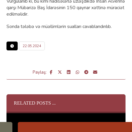
Vurğulanıb ki, bu kimi hadisələrlə üzləşdikdə İnsan Alverinə
qarşı Mübarizə Baş İdarəsinin 150 qaynar xəttinə müraciət
edilməlidir.
Sonda tələbə və müəllimlərin sualları cavablandırılıb.
22.05.2024
RELATED POSTS ...