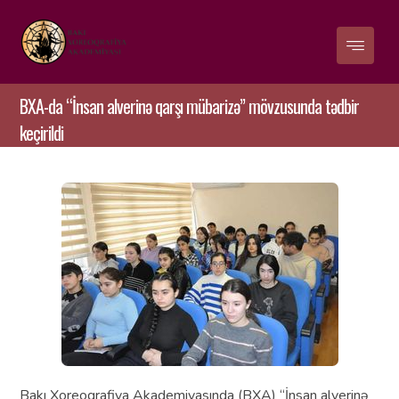
BXA-da “İnsan alverinə qarşı mübarizə” mövzusunda tədbir
keçirildi
Bakı Xoreoqrafiya Akademiyasında (BXA) “İnsan alverinə