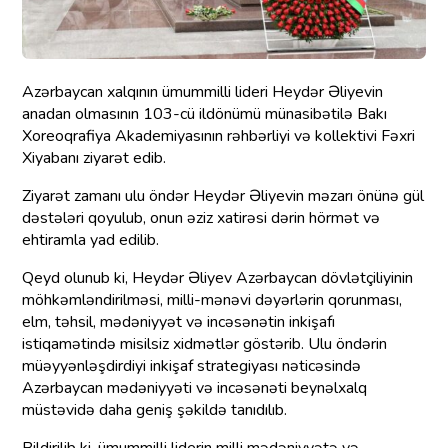
Azərbaycan xalqının ümummilli lideri Heydər Əliyevin
anadan olmasının 103-cü ildönümü münasibətilə Bakı
Xoreoqrafiya Akademiyasının rəhbərliyi və kollektivi Fəxri
Xiyabanı ziyarət edib.
Ziyarət zamanı ulu öndər Heydər Əliyevin məzarı önünə gül
dəstələri qoyulub, onun əziz xatirəsi dərin hörmət və
ehtiramla yad edilib.
Qeyd olunub ki, Heydər Əliyev Azərbaycan dövlətçiliyinin
möhkəmləndirilməsi, milli-mənəvi dəyərlərin qorunması,
elm, təhsil, mədəniyyət və incəsənətin inkişafı
istiqamətində misilsiz xidmətlər göstərib. Ulu öndərin
müəyyənləşdirdiyi inkişaf strategiyası nəticəsində
Azərbaycan mədəniyyəti və incəsənəti beynəlxalq
müstəvidə daha geniş şəkildə tanıdılıb.