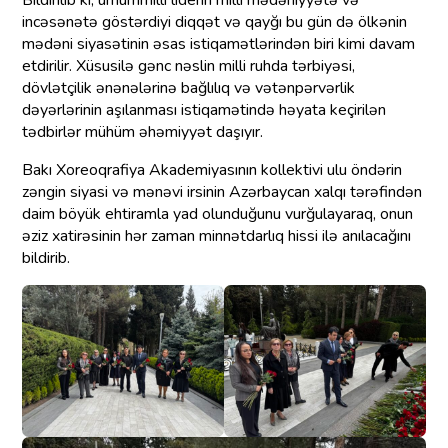
Bildirilib ki, ümummilli liderin milli mədəniyyətə və
incəsənətə göstərdiyi diqqət və qayğı bu gün də ölkənin
mədəni siyasətinin əsas istiqamətlərindən biri kimi davam
etdirilir. Xüsusilə gənc nəslin milli ruhda tərbiyəsi,
dövlətçilik ənənələrinə bağlılıq və vətənpərvərlik
dəyərlərinin aşılanması istiqamətində həyata keçirilən
tədbirlər mühüm əhəmiyyət daşıyır.
Bakı Xoreoqrafiya Akademiyasının kollektivi ulu öndərin
zəngin siyasi və mənəvi irsinin Azərbaycan xalqı tərəfindən
daim böyük ehtiramla yad olunduğunu vurğulayaraq, onun
əziz xatirəsinin hər zaman minnətdarlıq hissi ilə anılacağını
bildirib.