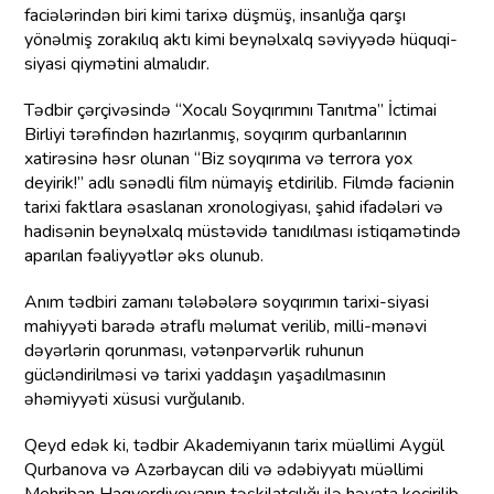
faciələrindən biri kimi tarixə düşmüş, insanlığa qarşı
yönəlmiş zorakılıq aktı kimi beynəlxalq səviyyədə hüquqi-
siyasi qiymətini almalıdır.
Tədbir çərçivəsində “Xocalı Soyqırımını Tanıtma” İctimai
Birliyi tərəfindən hazırlanmış, soyqırım qurbanlarının
xatirəsinə həsr olunan “Biz soyqırıma və terrora yox
deyirik!” adlı sənədli film nümayiş etdirilib. Filmdə faciənin
tarixi faktlara əsaslanan xronologiyası, şahid ifadələri və
hadisənin beynəlxalq müstəvidə tanıdılması istiqamətində
aparılan fəaliyyətlər əks olunub.
Anım tədbiri zamanı tələbələrə soyqırımın tarixi-siyasi
mahiyyəti barədə ətraflı məlumat verilib, milli-mənəvi
dəyərlərin qorunması, vətənpərvərlik ruhunun
gücləndirilməsi və tarixi yaddaşın yaşadılmasının
əhəmiyyəti xüsusi vurğulanıb.
Qeyd edək ki, tədbir Akademiyanın tarix müəllimi Aygül
Qurbanova və Azərbaycan dili və ədəbiyyatı müəllimi
Mehriban Haqverdiyevanın təşkilatçılığı ilə həyata keçirilib.