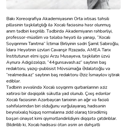
Bakı Xoreoqrafiya Akademiyası
nın Orta ixtisas təhsili
pilləsinin təşkilatçılığı ilə Xocalı faciəsinə həsr olunmuş
anım tədbiri keçirilib. Tədbirdə Akademiyanın rəhbərliyi,
professor-müəllim və tələbə heyəti ilə yanaşı,
“Xocalı
Soyqırımını Tanıtma” İctimai Birliyi
nin sədri Şamil Sabiroğlu,
İdarə Heyətinin üzvləri Cavanşir Rzazadə,
AMEA Tarix
İnstitutu
nun elmi işçisi Arzu Musayeva, təşkilatın üzvü
Aynurə Adıgözəlqızı, “44gunsavash.az” saytının baş
redaktoru, yazıçı-publisist Mövsümağa Ədalətoğlu və
“realmedia.az” saytının baş redaktoru Əziz İsmayılov iştirak
ediblər.
Tədbirin əvvəlində Xocalı soyqırımı qurbanlarının əziz
xatirəsi bir dəqiqəlik sükutla yad olunub. Çıxış edənlər
Xocalı faciəsinin Azərbaycan tarixinin ən ağır və faciəli
səhifələrindən biri olduğunu vurğulayaraq, hadisənin
beynəlxalq hüquq normalarına zidd olaraq törədilmiş
bəşəri cinayət kimi qiymətləndirildiyini diqqətə çatdırıblar.
Bildirilib ki, Xocalı hadisəsi ötən əsrin ən dəhşətli