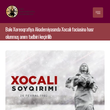
Bakı Xoreoqrafiya Akademiyasındə Xocalı faciəsinə həsr
olunmuş anım tədbiri keçirilib