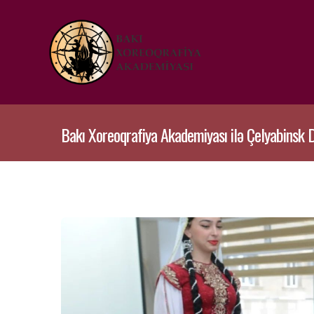
Bakı Xoreoqrafiya Akademiyası ilə Çelyabinsk