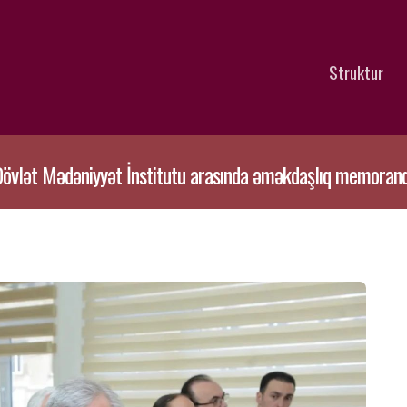
Struktur
 Dövlət Mədəniyyət İnstitutu arasında əməkdaşlıq memora