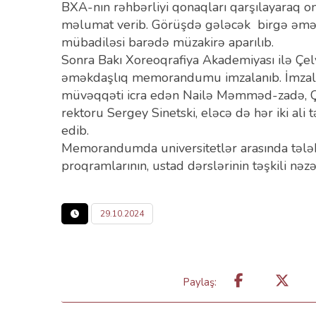
BXA-nın rəhbərliyi qonaqları qarşılayaraq on
məlumat verib. Görüşdə gələcək birgə əməkd
mübadiləsi barədə müzakirə aparılıb.
Sonra Bakı Xoreoqrafiya Akademiyası ilə Çel
əməkdaşlıq memorandumu imzalanıb. İmzala
müvəqqəti icra edən Nailə Məmməd-zadə, Çe
rektoru Sergey Sinetski, eləcə də hər iki ali 
edib.
Memorandumda universitetlər arasında tələb
proqramlarının, ustad dərslərinin təşkili nəz
29.10.2024