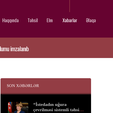
Haqqında
Təhsil
Elm
Xəbərlər
Əlaqə
ndumu imzalanıb
SON XƏBƏRLƏR
“İstedadın uğura
çevrilməsi sistemli təhsil