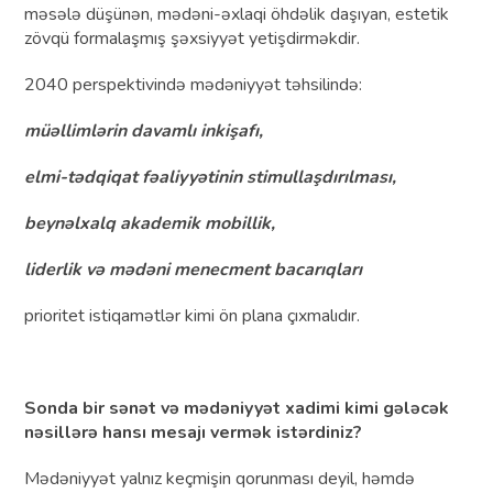
məsələ düşünən, mədəni-əxlaqi öhdəlik daşıyan, estetik
zövqü formalaşmış şəxsiyyət yetişdirməkdir.
2040 perspektivində mədəniyyət təhsilində:
müəllimlərin davamlı inkişafı,
elmi-tədqiqat fəaliyyətinin stimullaşdırılması,
beynəlxalq akademik mobillik,
liderlik və mədəni menecment bacarıqları
prioritet istiqamətlər kimi ön plana çıxmalıdır.
Sonda bir sənət və mədəniyyət xadimi kimi gələcək
nəsillərə hansı mesajı vermək istərdiniz?
Mədəniyyət yalnız keçmişin qorunması deyil, həmdə