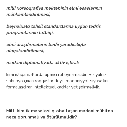
milli xoreoqrafiya məktəbinin elmi əsaslarının
möhkəmləndirilməsi,
beynəlxalq təhsil standartlarına uyğun tədris
proqramlarının tətbiqi,
elmi araşdırmaların bədii yaradıcılıqla
əlaqələndirilməsi,
mədəni diplomatiyada aktiv iştirak
kimi istiqamətlərdə aparıcı rol oynamalıdır. Biz yalnız
səhnəyə çıxan rəqqaslar deyil, mədəniyyət siyasətini
formalaşdıran intellektual kadrlar yetişdirməliyik.
Milli kimlik məsələsi qloballaşan mədəni mühitdə
necə qorunmalı və ötürülməlidir?