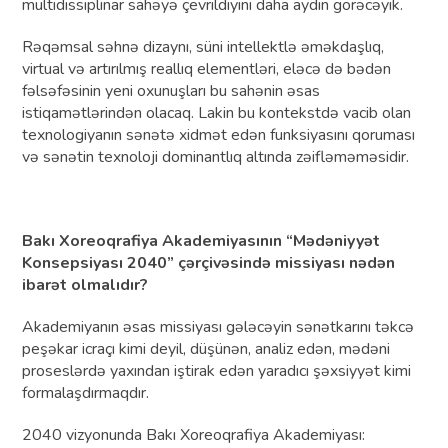
multidissiplinar sahəyə çevrildiyini daha aydın görəcəyik.
Rəqəmsal səhnə dizaynı, süni intellektlə əməkdaşlıq,
virtual və artırılmış reallıq elementləri, eləcə də bədən
fəlsəfəsinin yeni oxunuşları bu sahənin əsas
istiqamətlərindən olacaq. Lakin bu kontekstdə vacib olan
texnologiyanın sənətə xidmət edən funksiyasını qoruması
və sənətin texnoloji dominantlıq altında zəifləməməsidir.
Bakı Xoreoqrafiya Akademiyasının “Mədəniyyət
Konsepsiyası 2040” çərçivəsində missiyası nədən
ibarət olmalıdır?
Akademiyanın əsas missiyası gələcəyin sənətkarını təkcə
peşəkar icraçı kimi deyil, düşünən, analiz edən, mədəni
proseslərdə yaxından iştirak edən yaradıcı şəxsiyyət kimi
formalaşdırmaqdır.
2040 vizyonunda Bakı Xoreoqrafiya Akademiyası: