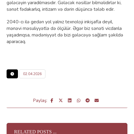
gələcəyin yaradılmasıdır. Gələcək nəsillər bilməlidirlər ki,
sənət fədakarlıq, intizam və dərin düşüncə tələb edir.
2040-cı ilə gedən yol yalnız texnoloji inkişafla deyil,
mənəvi məsuliyyətlə də ölçülür. Əgər biz sənəti vicdanla
yaşadırıqsa, mədəniyyət də bizi gələcəyə sağlam şəkildə
aparacaq.
02.04.2026
RELATED POSTS ...