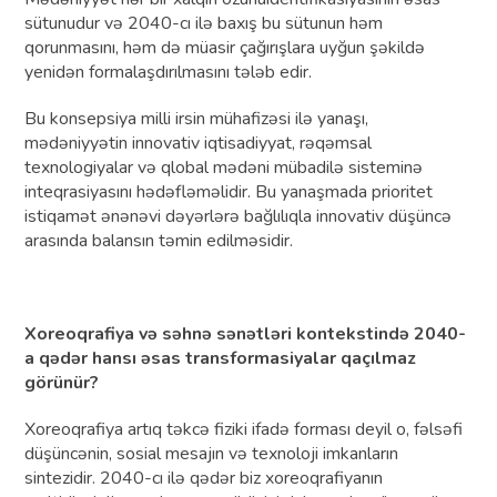
sütunudur və 2040-cı ilə baxış bu sütunun həm
qorunmasını, həm də müasir çağırışlara uyğun şəkildə
yenidən formalaşdırılmasını tələb edir.
Bu konsepsiya milli irsin mühafizəsi ilə yanaşı,
mədəniyyətin innovativ iqtisadiyyat, rəqəmsal
texnologiyalar və qlobal mədəni mübadilə sisteminə
inteqrasiyasını hədəfləməlidir. Bu yanaşmada prioritet
istiqamət ənənəvi dəyərlərə bağlılıqla innovativ düşüncə
arasında balansın təmin edilməsidir.
Xoreoqrafiya və səhnə sənətləri kontekstində 2040-
a qədər hansı əsas transformasiyalar qaçılmaz
görünür?
Xoreoqrafiya artıq təkcə fiziki ifadə forması deyil o, fəlsəfi
düşüncənin, sosial mesajın və texnoloji imkanların
sintezidir. 2040-cı ilə qədər biz xoreoqrafiyanın