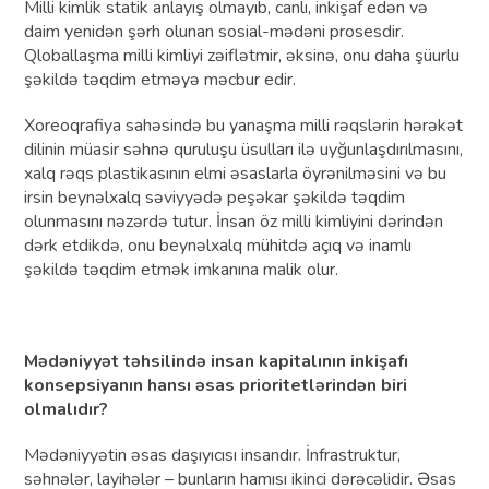
Milli kimlik statik anlayış olmayıb, canlı, inkişaf edən və
daim yenidən şərh olunan sosial-mədəni prosesdir.
Qloballaşma milli kimliyi zəiflətmir, əksinə, onu daha şüurlu
şəkildə təqdim etməyə məcbur edir.
Xoreoqrafiya sahəsində bu yanaşma milli rəqslərin hərəkət
dilinin müasir səhnə quruluşu üsulları ilə uyğunlaşdırılmasını,
xalq rəqs plastikasının elmi əsaslarla öyrənilməsini və bu
irsin beynəlxalq səviyyədə peşəkar şəkildə təqdim
olunmasını nəzərdə tutur. İnsan öz milli kimliyini dərindən
dərk etdikdə, onu beynəlxalq mühitdə açıq və inamlı
şəkildə təqdim etmək imkanına malik olur.
Mədəniyyət təhsilində insan kapitalının inkişafı
konsepsiyanın hansı əsas prioritetlərindən biri
olmalıdır?
Mədəniyyətin əsas daşıyıcısı insandır. İnfrastruktur,
səhnələr, layihələr – bunların hamısı ikinci dərəcəlidir. Əsas