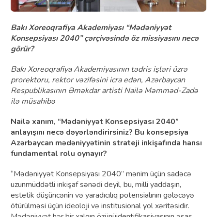
Bakı Xoreoqrafiya Akademiyası “Mədəniyyət
Konsepsiyası 2040” çərçivəsində öz missiyasını necə
görür?
Bakı Xoreoqrafiya Akademiyasının tədris işləri üzrə
prorektoru, rektor vəzifəsini icra edən, Azərbaycan
Respublikasının Əməkdar artisti Nailə Məmməd-Zadə
ilə müsahibə
Nailə xanım, “Mədəniyyət Konsepsiyası 2040”
anlayışını necə dəyərləndirirsiniz? Bu konsepsiya
Azərbaycan mədəniyyətinin strateji inkişafında hansı
fundamental rolu oynayır?
“Mədəniyyət Konsepsiyası 2040” mənim üçün sadəcə
uzunmüddətli inkişaf sənədi deyil, bu, milli yaddaşın,
estetik düşüncənin və yaradıcılıq potensialının gələcəyə
ötürülməsi üçün ideoloji və institusional yol xəritəsidir.
Mədəniyyət hər bir xalqın özünüidentifikasiyasının əsas