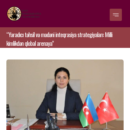
“Yaradıcı təhsil və mədəni inteqrasiya strategiyaları: Milli
kimlikdən qlobal arenaya”