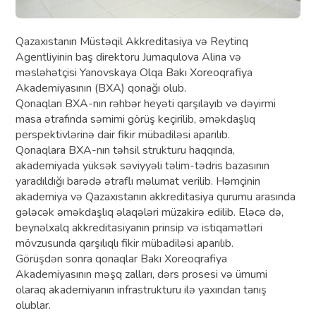
Qazaxıstanın Müstəqil Akkreditasiya və Reytinq
Agentliyinin baş direktoru Jumaqulova Alina və
məsləhətçisi Yanovskaya Olqa Bakı Xoreoqrafiya
Akademiyasının (BXA) qonağı olub.
Qonaqları BXA-nın rəhbər heyəti qarşılayıb və dəyirmi
masa ətrafında səmimi görüş keçirilib, əməkdaşlıq
perspektivlərinə dair fikir mübadiləsi aparılıb.
Qonaqlara BXA-nın təhsil strukturu haqqında,
akademiyada yüksək səviyyəli təlim-tədris bazasının
yaradıldığı barədə ətraflı məlumat verilib. Həmçinin
akademiya və Qazaxıstanın akkreditasiya qurumu arasında
gələcək əməkdaşlıq əlaqələri müzakirə edilib. Eləcə də,
beynəlxalq akkreditasiyanın prinsip və istiqamətləri
mövzusunda qarşılıqlı fikir mübadiləsi aparılıb.
Görüşdən sonra qonaqlar Bakı Xoreoqrafiya
Akademiyasının məşq zalları, dərs prosesi və ümumi
olaraq akademiyanın infrastrukturu ilə yaxından tanış
olublar.