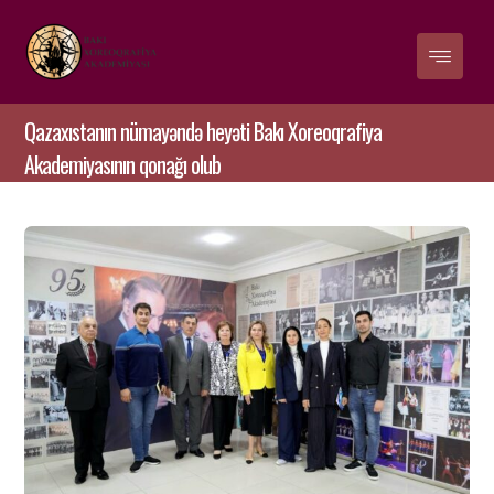
Qazaxıstanın nümayəndə heyəti Bakı Xoreoqrafiya
Akademiyasının qonağı olub