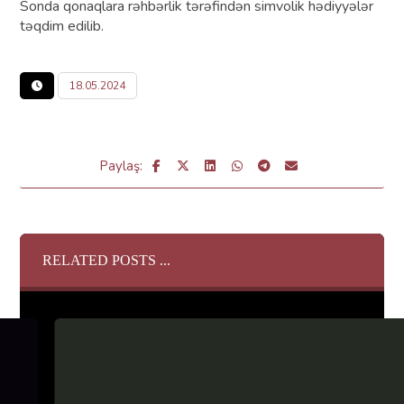
Sonda qonaqlara rəhbərlik tərəfindən simvolik hədiyyələr
təqdim edilib.
18.05.2024
RELATED POSTS ...