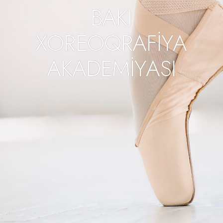
B
A
K
I
X
O
R
E
O
Q
R
A
F
İ
Y
A
A
K
A
D
E
M
İ
Y
A
S
I