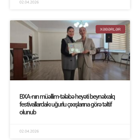
02.04.2026
XƏBƏRLƏR
BXA-nın müəllim-tələbə heyəti beynəlxalq
festivallardakı uğurlu çıxışlarına görə təltif
olunub
02.04.2026