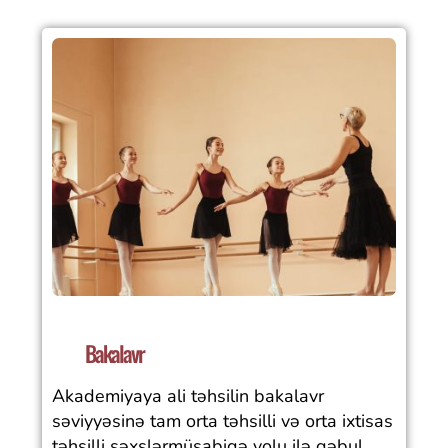
Bakalavr
Akademiyaya ali təhsilin bakalavr
səviyyəsinə tam orta təhsilli və orta ixtisas
təhsilli şəxslərmüsabiqə yolu ilə qəbul