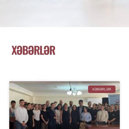
XƏBƏRLƏR
XƏBƏRLƏR