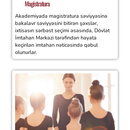
Magistratura
Akademiyada magistratura səviyyəsinə
bakalavr səviyyəsini bitirən şəxslər,
ixtisasın sərbəst seçimi əsasında, Dövlət
İmtahan Mərkəzi tərəfindən həyata
keçirilən imtahan nəticəsində qəbul
olunurlar.