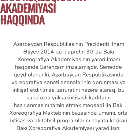
AKADEMİYASI
HAQQINDA
Azərbaycan Respublikasının Prezidenti İlham
Əliyev 2014-cü il aprelin 30-da Bakı
Xoreoqrafiya Akademiyasının yaradılması
haqqında Sərəncam imzalamışdır. Sənəddə
qeyd olunur ki, Azərbaycan Respublikasında
xoreoqrafiya sənəti ənənələrinin qorunması və
inkişaf etdirilməsi zərurətini nəzərə alaraq, bu
sahə üzrə yüksəkixtisaslı kadrların
hazırlanmasını təmin etmək məqsədi ilə Bakı
Xoreoqrafiya Məktəbinin bazasında ümumi, orta
ixtisas və ali təhsil proqramlarını həyata keçirən
Bakı Xoreoqrafiya Akademiyası yaradılsın.