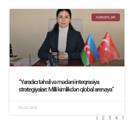
XƏBƏRLƏR
“Yaradıcı təhsil və mədəni inteqrasiya
strategiyaları: Milli kimlikdən qlobal arenaya”
02.04.2026
1
2
3
4
5