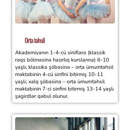
Orta təhsil
Akademiyanın 1-4-cü siniflərə (klassik
rəqs bölməsinə hazırlıq kurslarına) 6-10
yaşlı; klassika şöbəsinə – orta ümumtəhsil
məktəbinin 4-cü sinfini bitirmiş 10-11
yaşlı; xalq şöbəsinə – orta ümumtəhsil
məktəbinin 7-ci sinfini bitirmiş 13-14 yaşlı
şagirdlər qəbul olunur.