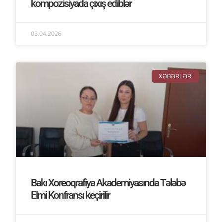
kompozisiyada çıxış ediblər
03.04.2026
XƏBƏRLƏR
Bakı Xoreoqrafiya Akademiyasında Tələbə
Elmi Konfransı keçirilir