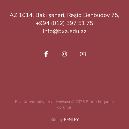
AZ 1014, Bakı şəhəri, Rəşid Behbudov 75,
+994 (012) 597 51 75
info@bxa.edu.az
Bakı Xoreoqrafiya Akademiyası © 2026 Bütün hüquqlar
qorunur.
Site by
RENLEY