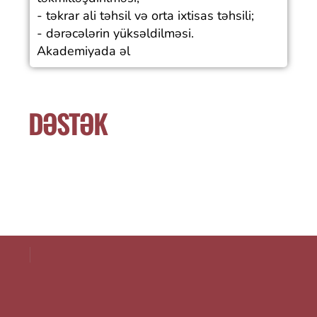
- təkrar ali təhsil və orta ixtisas təhsili;
- dərəcələrin yüksəldilməsi.
Akademiyada əl
DƏSTƏK