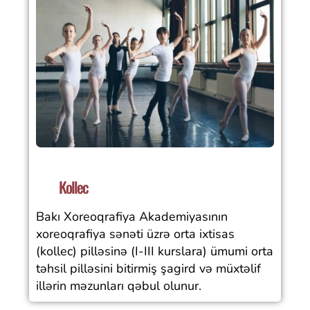
Kollec
Bakı Xoreoqrafiya Akademiyasının
xoreoqrafiya sənəti üzrə orta ixtisas
(kollec) pilləsinə (I-III kurslara) ümumi orta
təhsil pilləsini bitirmiş şagird və müxtəlif
illərin məzunları qəbul olunur.