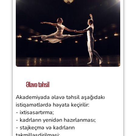
Əlavə təhsil
Akademiyada əlavə təhsil aşağıdakı
istiqamətlərdə həyata keçirilir:
- ixtisasartırma;
- kadrların yenidən hazırlanması;
- stajkeçmə və kadrların
təkmilləşdirilməsi;