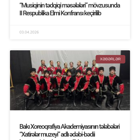
“Musiqinin tədqiqi məsələləri” mövzusunda
II Respublika Elmi Konfransı keçirilib
03.04.2026
XƏBƏRLƏR
Bakı Xoreoqrafiya Akademiyasının tələbələri
“Xatirələr muzeyi” adlı ədəbi-bədii