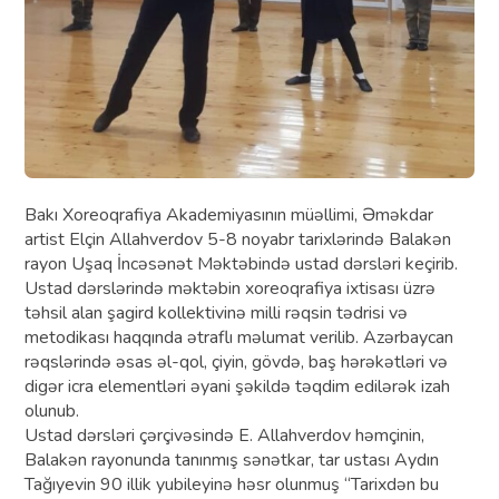
Bakı Xoreoqrafiya Akademiyasının müəllimi, Əməkdar
artist Elçin Allahverdov 5-8 noyabr tarixlərində Balakən
rayon Uşaq İncəsənət Məktəbində ustad dərsləri keçirib.
Ustad dərslərində məktəbin xoreoqrafiya ixtisası üzrə
təhsil alan şagird kollektivinə milli rəqsin tədrisi və
metodikası haqqında ətraflı məlumat verilib. Azərbaycan
rəqslərində əsas əl-qol, çiyin, gövdə, baş hərəkətləri və
digər icra elementləri əyani şəkildə təqdim edilərək izah
olunub.
Ustad dərsləri çərçivəsində E. Allahverdov həmçinin,
Balakən rayonunda tanınmış sənətkar, tar ustası Aydın
Tağıyevin 90 illik yubileyinə həsr olunmuş “Tarixdən bu