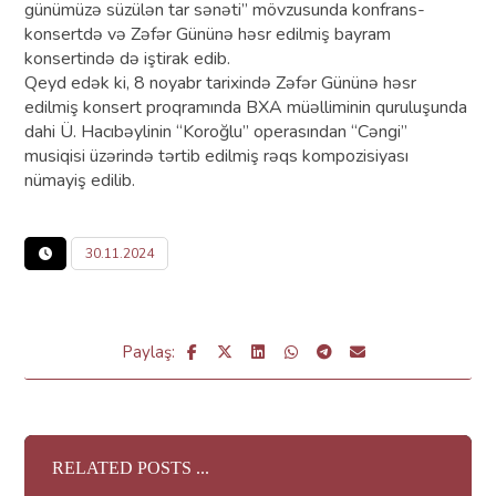
günümüzə süzülən tar sənəti” mövzusunda konfrans-
konsertdə və Zəfər Gününə həsr edilmiş bayram
konsertində də iştirak edib.
Qeyd edək ki, 8 noyabr tarixində Zəfər Gününə həsr
edilmiş konsert proqramında BXA müəlliminin quruluşunda
dahi Ü. Hacıbəylinin “Koroğlu” operasından “Cəngi”
musiqisi üzərində tərtib edilmiş rəqs kompozisiyası
nümayiş edilib.
30.11.2024
RELATED POSTS ...