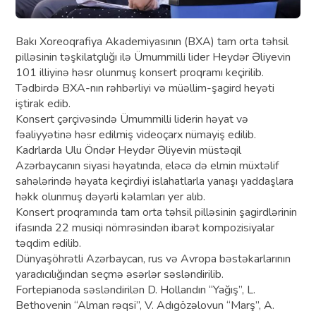
Bakı Xoreoqrafiya Akademiyasının (BXA) tam orta təhsil
pilləsinin təşkilatçılığı ilə Ümummilli lider Heydər Əliyevin
101 illiyinə həsr olunmuş konsert proqramı keçirilib.
Tədbirdə BXA-nın rəhbərliyi və müəllim-şagird heyəti
iştirak edib.
Konsert çərçivəsində Ümummilli liderin həyat və
fəaliyyətinə həsr edilmiş videoçarx nümayiş edilib.
Kadrlarda Ulu Öndər Heydər Əliyevin müstəqil
Azərbaycanın siyasi həyatında, eləcə də elmin müxtəlif
sahələrində həyata keçirdiyi islahatlarla yanaşı yaddaşlara
həkk olunmuş dəyərli kəlamları yer alıb.
Konsert proqramında tam orta təhsil pilləsinin şagirdlərinin
ifasında 22 musiqi nömrəsindən ibarət kompozisiyalar
təqdim edilib.
Dünyaşöhrətli Azərbaycan, rus və Avropa bəstəkarlarının
yaradıcılığından seçmə əsərlər səsləndirilib.
Fortepianoda səsləndirilən D. Hollandın “Yağış”, L.
Bethovenin “Alman rəqsi”, V. Adıgözəlovun “Marş”, A.