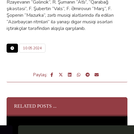
Rzayevanın “Gəlincik”, R. Şumanın “Atlı”, “Qarabağ
şikəstəsi”, F. Şubertin “Vals”, F. Əmirovun “Marş”, F.
Şopenin “Mazurka”, zərb musiqi alətlərində ifa edilən
“Azərbaycan ritmləri” ilə yanaşı digər musiqi əsərləri
iştirakçılar tərəfindən alqışla qarşılanıb.
10.05.2024
RELATED POSTS ...