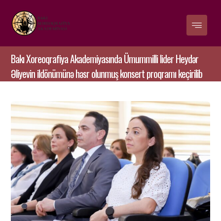
Bakı Xoreoqrafiya Akademiyasında Ümummilli lider Heydər
Əliyevin ildönümünə həsr olunmuş konsert proqramı keçirilib