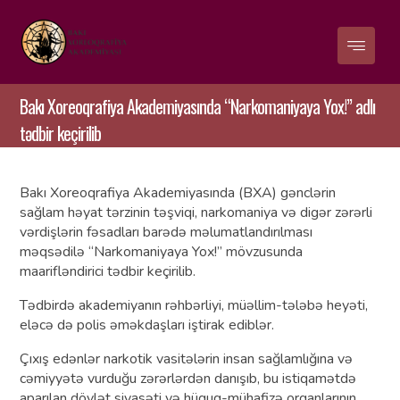
Bakı Xoreoqrafiya Akademiyasında “Narkomaniyaya Yox!” adlı
tədbir keçirilib
Bakı Xoreoqrafiya Akademiyasında (BXA) gənclərin
sağlam həyat tərzinin təşviqi, narkomaniya və digər zərərli
vərdişlərin fəsadları barədə məlumatlandırılması
məqsədilə “Narkomaniyaya Yox!” mövzusunda
maarifləndirici tədbir keçirilib.
Tədbirdə akademiyanın rəhbərliyi, müəllim-tələbə heyəti,
eləcə də polis əməkdaşları iştirak ediblər.
Çıxış edənlər narkotik vasitələrin insan sağlamlığına və
cəmiyyətə vurduğu zərərlərdən danışıb, bu istiqamətdə
aparılan dövlət siyasəti və hüquq-mühafizə orqanlarının