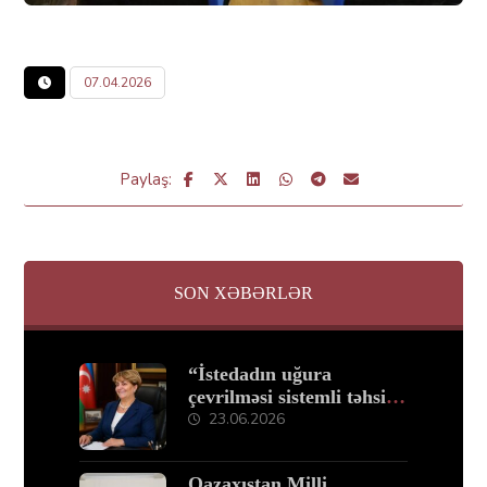
07.04.2026
SON XƏBƏRLƏR
“İstedadın uğura
çevrilməsi sistemli təhsil
və peşəkar hazırlıqdan
23.06.2026
keçir”
Qazaxıstan Milli