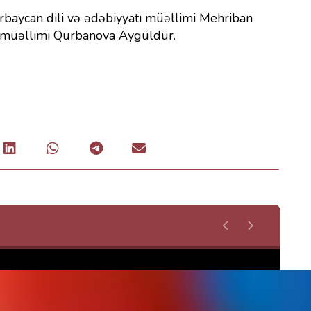
rbaycan dili və ədəbiyyatı müəllimi Mehriban
rix müəllimi Qurbanova Aygüldür.