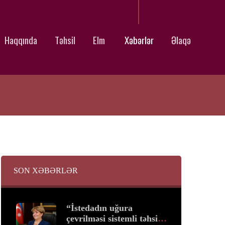
Haqqında
Təhsil
Elm
Xəbərlər
Əlaqə
SON XƏBƏRLƏR
“İstedadın uğura
çevrilməsi sistemli təhsil