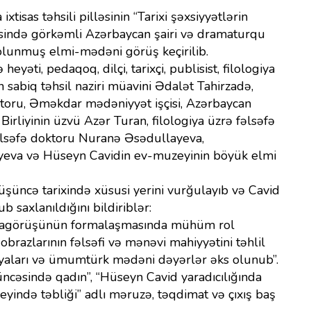
tisas təhsili pilləsinin “Tarixi şəxsiyyətlərin
çivəsində görkəmli Azərbaycan şairi və dramaturqu
 olunmuş elmi-mədəni görüş keçirilib.
əti, pedaqoq, dilçi, tarixçi, publisist, filologiya
 sabiq təhsil naziri müavini Ədalət Tahirzadə,
doktoru, Əməkdar mədəniyyət işçisi, Azərbaycan
 Birliyinin üzvü Azər Turan, filologiya üzrə fəlsəfə
fəlsəfə doktoru Nuranə Əsədullayeva,
liyeva və Hüseyn Cavidin ev-muzeyinin böyük elmi
düşüncə tarixində xüsusi yerini vurğulayıb və Cavid
b saxlanıldığını bildiriblər:
ünyagörüşünün formalaşmasında mühüm rol
obrazlarının fəlsəfi və mənəvi mahiyyətini təhlil
ideyaları və ümumtürk mədəni dəyərlər əks olunub”.
cəsində qadın”, “Hüseyn Cavid yaradıcılığında
eyində təbliği” adlı məruzə, təqdimat və çıxış baş