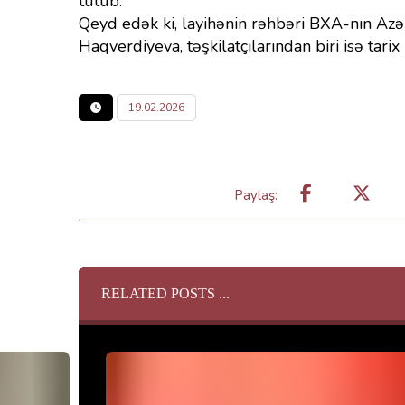
tutub.
Qeyd edək ki, layihənin rəhbəri BXA-nın Azə
Haqverdiyeva, təşkilatçılarından biri isə ta
19.02.2026
RELATED POSTS ...