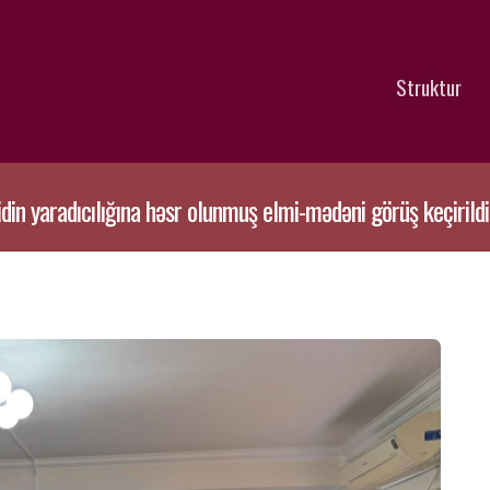
Struktur
n yaradıcılığına həsr olunmuş elmi-mədəni görüş keçirildi