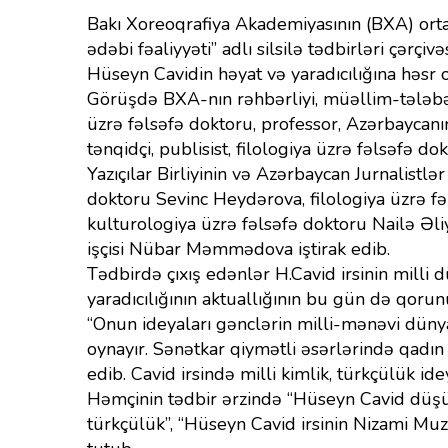
Bakı Xoreoqrafiya Akademiyasının (BXA) orta ix
ədəbi fəaliyyəti” adlı silsilə tədbirləri çər
Hüseyn Cavidin həyat və yaradıcılığına həsr
Görüşdə BXA-nın rəhbərliyi, müəllim-tələbə hey
üzrə fəlsəfə doktoru, professor, Azərbaycanın
tənqidçi, publisist, filologiya üzrə fəlsəfə 
Yazıçılar Birliyinin və Azərbaycan Jurnalistlər
doktoru Sevinc Heydərova, filologiya üzrə 
kulturologiya üzrə fəlsəfə doktoru Nailə Ə
işçisi Nübar Məmmədova iştirak edib.
Tədbirdə çıxış edənlər H.Cavid irsinin milli 
yaradıcılığının aktuallığının bu gün də qorunu
“Onun ideyaları gənclərin milli-mənəvi d
oynayır. Sənətkar qiymətli əsərlərində qadın 
edib. Cavid irsində milli kimlik, türkçülük 
Həmçinin tədbir ərzində “Hüseyn Cavid düşün
türkçülük”, “Hüseyn Cavid irsinin Nizami Muz