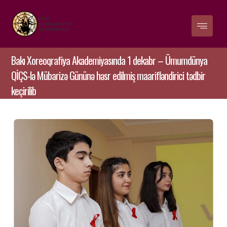
Bakı Xoreoqrafiya Akademiyasında 1 dekabr – Ümumdünya
QİÇS-lə Mübarizə Gününə həsr edilmiş maarifləndirici tədbir
keçirilib