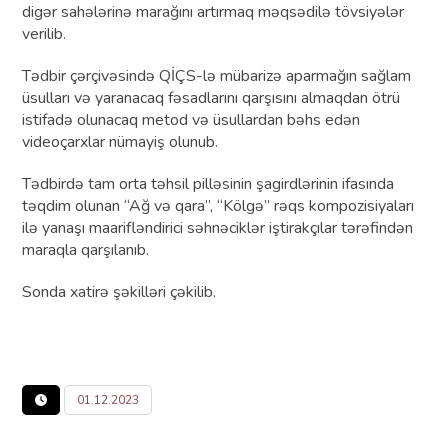
digər sahələrinə marağını artırmaq məqsədilə tövsiyələr
verilib.
Tədbir çərçivəsində QİÇS-lə mübarizə aparmağın sağlam
üsulları və yaranacaq fəsadlarını qarşısını almaqdan ötrü
istifadə olunacaq metod və üsullardan bəhs edən
videoçarxlar nümayiş olunub.
Tədbirdə tam orta təhsil pilləsinin şagirdlərinin ifasında
təqdim olunan “Ağ və qara”, “Kölgə” rəqs kompozisiyaları
ilə yanaşı maarifləndirici səhnəciklər iştirakçılar tərəfindən
maraqla qarşılanıb.
Sonda xatirə şəkilləri çəkilib.
01.12.2023