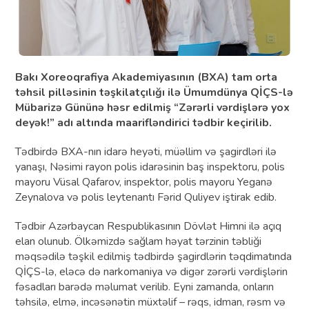
Bakı Xoreoqrafiya Akademiyasının (BXA) tam orta
təhsil pilləsinin təşkilatçılığı ilə Ümumdünya QİÇS-lə
Mübarizə Gününə həsr edilmiş “Zərərli vərdişlərə yox
deyək!” adı altında maarifləndirici tədbir keçirilib.
Tədbirdə BXA-nın idarə heyəti, müəllim və şagirdləri ilə
yanaşı, Nəsimi rayon polis idarəsinin baş inspektoru, polis
mayoru Vüsal Qafarov, inspektor, polis mayoru Yeganə
Zeynalova və polis leytenantı Fərid Quliyev iştirak edib.
Tədbir Azərbaycan Respublikasının Dövlət Himni ilə açıq
elan olunub. Ölkəmizdə sağlam həyat tərzinin təbliği
məqsədilə təşkil edilmiş tədbirdə şagirdlərin təqdimatında
QİÇS-lə, eləcə də narkomaniya və digər zərərli vərdişlərin
fəsadları barədə məlumat verilib. Eyni zamanda, onların
təhsilə, elmə, incəsənətin müxtəlif – rəqs, idman, rəsm və