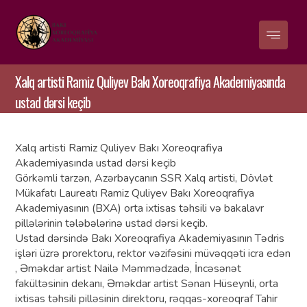
Xalq artisti Ramiz Quliyev Bakı Xoreoqrafiya Akademiyasında
ustad dərsi keçib
Xalq artisti Ramiz Quliyev Bakı Xoreoqrafiya
Akademiyasında ustad dərsi keçib
Görkəmli tarzən, Azərbaycanın SSR Xalq artisti, Dövlət
Mükafatı Laureatı Ramiz Quliyev Bakı Xoreoqrafiya
Akademiyasının (BXA) orta ixtisas təhsili və bakalavr
pillələrinin tələbələrinə ustad dərsi keçib.
Ustad dərsində Bakı Xoreoqrafiya Akademiyasının Tədris
işləri üzrə prorektoru, rektor vəzifəsini müvəqqəti icra edən
, Əməkdar artist Nailə Məmmədzadə, İncəsənət
fakültəsinin dekanı, Əməkdar artist Sənan Hüseynli, orta
ixtisas təhsili pilləsinin direktoru, rəqqas-xoreoqraf Tahir