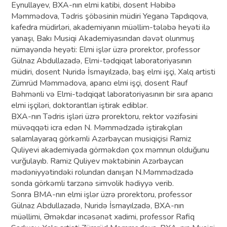
Eynullayev, BXA-nın elmi katibi, dosent Həbibə
Məmmədova, Tədris şöbəsinin müdiri Yeganə Tapdıqova,
kafedra müdirləri, akademiyanın müəllim-tələbə heyəti ilə
yanaşı, Bakı Musiqi Akademiyasından dəvət olunmuş
nümayəndə heyəti: Elmi işlər üzrə prorektor, professor
Gülnaz Abdullazadə, Elmi-tədqiqat laboratoriyasının
müdiri, dosent Nuridə İsmayılzadə, baş elmi işçi, Xalq artisti
Zümrüd Məmmədova, aparıcı elmi işçi, dosent Rauf
Bəhmənli və Elmi-tədqiqat laboratoriyasının bir sıra aparıcı
elmi işçiləri, doktorantları iştirak ediblər.
BXA-nın Tədris işləri üzrə prorektoru, rektor vəzifəsini
müvəqqəti icra edən N. Məmmədzadə iştirakçıları
salamlayaraq görkəmli Azərbaycan musiqiçisi Ramiz
Quliyevi akademiyada görməkdən çox məmnun olduğunu
vurğulayıb. Ramiz Quliyev məktəbinin Azərbaycan
mədəniyyətindəki rolundan danışan N.Məmmədzadə
sonda görkəmli tarzənə simvolik hədiyyə verib.
Sonra BMA-nın elmi işlər üzrə prorektoru, professor
Gülnaz Abdullazadə, Nuridə İsmayılzadə, BXA-nın
müəllimi, Əməkdar incəsənət xadimi, professor Rafiq