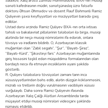
Sadıxov, Xalq artisti Zümrüd Məmmədova, BXA-nın Musiqi
sənəti kafedrasının müdiri, sənətşünaslıq üzrə fəlsəfə
doktoru Əhsən Əhmədov və dosent Rauf Bəhmənli Ramiz
Quliyevin şəxsi keyfiyyətləri və məziyyətləri barədə çıxış
ediblər.
Ustad dərsi ərzində Ramiz Quliyev BXA-nın orta ixtisas
təhsili və bakalavriat pillələrinin tələbələri ilə birgə, musiqi
alətində bir neçə musiqi nömrələrini ifa edərək, onlara
tövsiyə və iradlarını bildirib. O, Azərbaycan klassik
muğamları olan “Zabil segahı”, “Şur”, “Bayatı-Şiraz”,
“Bayatı-Kürd”, “Şikəsteyi fars” Azərbaycan muğamlarında
giriş hissəsini təşkil edən müqəddimə formalarından olan
bərdaştı necə ifa etməyin incəliklərini əyani şəkildə
göstərib.
R. Quliyev tələbələrə tövsiyələri zamanı tarın incə
xüsusiyyətlərindən bəhs edib, alətin düzgün köklənməsini,
mizrab və trellərin doğru vurulmasının vacibliyini xüsusi
vurğulayıb. Daha sonra Ramiz Quliyevin ifasında
Azərbaycan Xalq Çalğı Alətləri Ansamblında tarda
müşayiət etdiyi musiqi nömrələri videoçarx şəklində
nümayiş etdirilib.