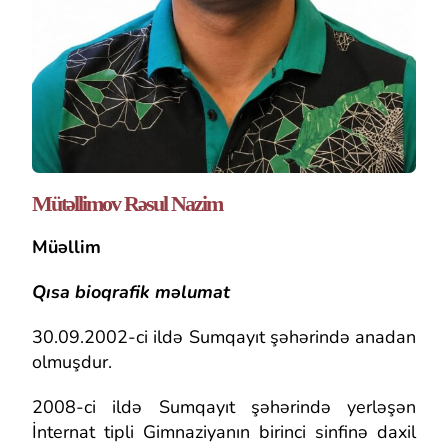
Mütəllimov Rəsul Nazim
Müəllim
Qısa bioqrafik məlumat
30.09.2002-ci ildə Sumqayıt şəhərində anadan
olmuşdur.
2008-ci ildə Sumqayıt şəhərində yerləşən
İnternat tipli Gimnaziyanın birinci sinfinə daxil