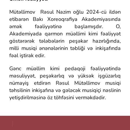
Mütəllimov Rəsul Nazim oğlu 2024-cü ildən
etibarən Bakı Xoreoqrafiya Akademiyasında
əmək fəaliyyətinə başlamışdır. O,
Akademiyada qarmon müəllimi kimi fəaliyyət
göstərərək tələbələrin peşəkar hazırlığında,
milli musiqi ənənələrinin təbliği və inkişafında
fəal iştirak edir.
Gənc müəllim kimi pedaqoji fəaliyyətində
məsuliyyət, peşəkarlıq və yüksək işgüzarlıq
nümayiş etdirən Rəsul Mütəllimov musiqi
təhsilinin inkişafına və gələcək musiqiçi nəslinin
yetişdirilməsinə öz töhfəsini verməkdədir.