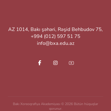
AZ 1014, Bakı şəhəri, Rəşid Behbudov 75,
+994 (012) 597 51 75
info@bxa.edu.az
Bakı Xoreoqrafiya Akademiyası © 2026 Bütün hüquqlar
qorunur.