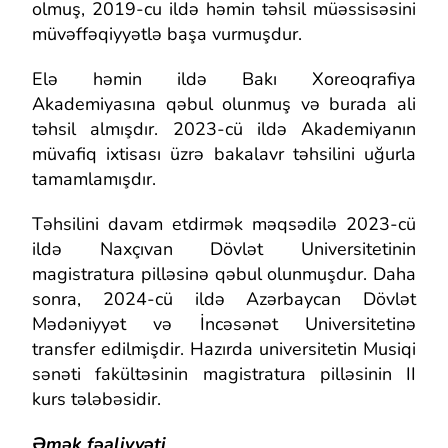
olmuş, 2019-cu ildə həmin təhsil müəssisəsini
müvəffəqiyyətlə başa vurmuşdur.
Elə həmin ildə Bakı Xoreoqrafiya
Akademiyasına qəbul olunmuş və burada ali
təhsil almışdır. 2023-cü ildə Akademiyanın
müvafiq ixtisası üzrə bakalavr təhsilini uğurla
tamamlamışdır.
Təhsilini davam etdirmək məqsədilə 2023-cü
ildə Naxçıvan Dövlət Universitetinin
magistratura pilləsinə qəbul olunmuşdur. Daha
sonra, 2024-cü ildə Azərbaycan Dövlət
Mədəniyyət və İncəsənət Universitetinə
transfer edilmişdir. Hazırda universitetin Musiqi
sənəti fakültəsinin magistratura pilləsinin II
kurs tələbəsidir.
Əmək fəaliyyəti