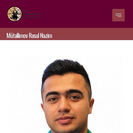
Mütəllimov Rəsul Nazim