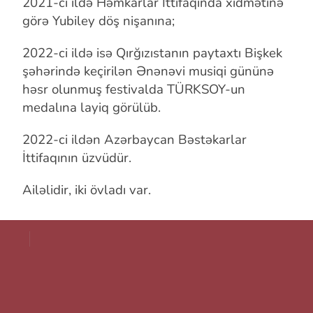
2021-ci ildə Həmkarlar İttifaqında xidmətinə
görə Yubiley döş
nişanına;
2022-ci ildə isə Qırğızıstanın paytaxtı Bişkek
şəhərində keçirilən
Ənənəvi musiqi gününə
həsr olunmuş festivalda TÜRKSOY-un
medalına layiq görülüb.
2022-ci ildən Azərbaycan Bəstəkarlar
İttifaqının üzvüdür.
Ailəlidir, iki övladı var.