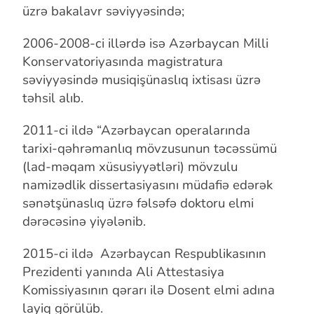
üzrə
bakalavr səviyyəsində;
2006-2008-ci illərdə isə Azərbaycan Milli
Konservatoriyasında
magistratura
səviyyəsində musiqişünaslıq ixtisası üzrə
təhsil alıb.
2011-ci ildə “Azərbaycan operalarında
tarixi-qəhrəmanlıq mövzusunun
təcəssümü
(lad-məqam xüsusiyyətləri) mövzulu
namizədlik dissertasiyasını
müdafiə edərək
sənətşünaslıq üzrə fəlsəfə doktoru elmi
dərəcəsinə yiyələnib.
2015-ci ildə Azərbaycan Respublikasının
Prezidenti yanında
Ali Attestasiya
Komissiyasının qərarı ilə Dosent elmi adına
layiq görülüb.