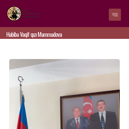
Həbibə Vaqif qızı Məmmədova