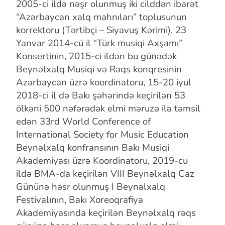
2005-ci ildə nəşr olunmuş iki cilddən ibarət
“Azərbaycan xalq
mahnıları” toplusunun
korrektoru (Tərtibçi – Siyavuş Kərimi), 23
Yanvar 2014-cü
il “Türk musiqi Axşamı”
Konsertinin, 2015-ci ildən bu günədək
Beynəlxalq Musiqi
və Rəqs konqresinin
Azərbaycan üzrə koordinatoru, 15-20 iyul
2018-ci il də Bakı
şəhərində keçirilən 53
ölkəni 500 nəfərədək elmi məruzə ilə təmsil
edən 33rd
World Conference of
International Society for Music Education
Beynəlxalq
konfransının Bakı Musiqi
Akademiyası üzrə Koordinatoru, 2019-cu
ildə BMA-da
keçirilən VIII Beynəlxalq Caz
Gününə həsr olunmuş I Beynəlxalq
Festivalının,
Bakı Xoreoqrafiya
Akademiyasında keçirilən Beynəlxalq rəqs