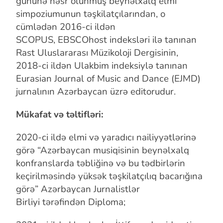
gününə həsr olunmuş
beynəlxalq elmi
simpoziumunun təşkilatçılarından, o
cümlədən 2016-ci ildən
SCOPUS,
EBSCOhost indeksləri ilə tanınan
Rast Uluslararası Müzikoloji Dergisinin,
2018-ci
ildən Ulakbim indeksiylə tanınan
Eurasian Journal of Music and Dance (EJMD)
jurnalının
Azərbaycan üzrə editorudur.
Mükafat və təltifləri:
2020-ci ildə elmi və yaradıcı nailiyyətlərinə
görə “Azərbaycan
musiqisinin beynəlxalq
konfranslarda təbliğinə və bu tədbirlərin
keçirilməsində
yüksək təşkilatçılıq bacarığına
görə”
Azərbaycan Jurnalistlər
Birliyi
tərəfindən Diploma;