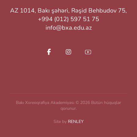
AZ 1014, Bakı şəhəri, Rəşid Behbudov 75,
+994 (012) 597 51 75
info@bxa.edu.az
Bakı Xoreoqrafiya Akademiyası © 2026 Bütün hüquqlar
qorunur.
Site by
RENLEY