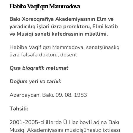
Həbibə Vaqif qızı Məmmədova
Bakı Xoreoqrafiya Akademiyasının Elm və
yaradıcılıq işləri üzrə
prorektoru
, Elmi katib
və Musiqi sənəti kafedrasının müəllimi.
Həbibə Vaqif qızı Məmmədova, sənətşünaslıq
üzrə fəlsəfə doktoru, dosent
Qısa bioqrafik məlumat
Doğum yeri və tarixi:
Azərbaycan, Bakı. 09. 08. 1983
Təhsili:
2001-2005-ci illərdə Ü.Hacıbəyli adına Bakı
Musiqi Akademiyasını musiqişünaslıq ixtisası