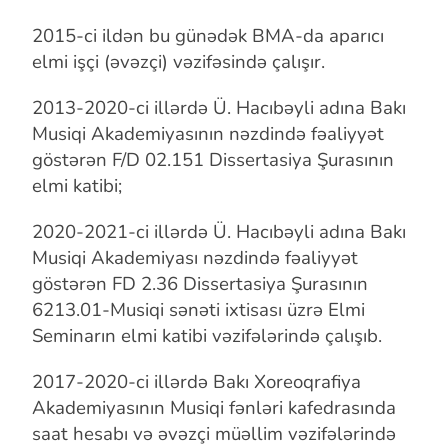
2015-ci ildən bu günədək BMA-da aparıcı
elmi işçi (əvəzçi)
vəzifəsində çalışır.
2013-2020-ci illərdə Ü. Hacıbəyli adına Bakı
Musiqi Akademiyasının
nəzdində fəaliyyət
göstərən F/D 02.151 Dissertasiya Şurasının
elmi katibi;
2020-2021-ci illərdə Ü. Hacıbəyli adına Bakı
Musiqi Akademiyası
nəzdində fəaliyyət
göstərən FD 2.36 Dissertasiya Şurasının
6213.01-Musiqi
sənəti ixtisası üzrə Elmi
Seminarın elmi katibi vəzifələrində çalışıb.
2017-2020-ci illərdə Bakı Xoreoqrafiya
Akademiyasının Musiqi fənləri
kafedrasında
saat hesabı və əvəzçi müəllim vəzifələrində