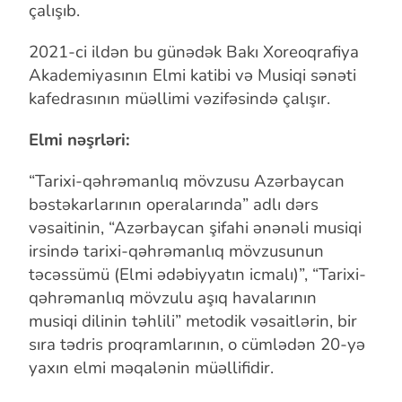
çalışıb.
2021-ci ildən bu günədək Bakı Xoreoqrafiya
Akademiyasının Elmi katibi
və Musiqi sənəti
kafedrasının müəllimi vəzifəsində çalışır.
Elmi nəşrləri:
“Tarixi-qəhrəmanlıq mövzusu Azərbaycan
bəstəkarlarının operalarında”
adlı dərs
vəsaitinin, “Azərbaycan şifahi ənənəli musiqi
irsində
tarixi-qəhrəmanlıq mövzusunun
təcəssümü (Elmi ədəbiyyatın icmalı)”,
“Tarixi-
qəhrəmanlıq mövzulu aşıq havalarının
musiqi dilinin təhlili” metodik
vəsaitlərin, bir
sıra tədris proqramlarının, o cümlədən 20-yə
yaxın elmi
məqalənin müəllifidir.