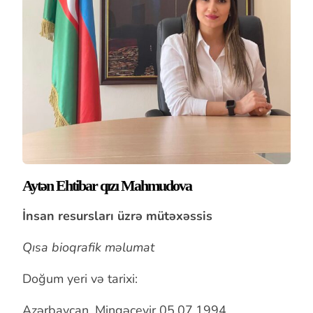
Aytən Ehtibar qızı Mahmudova
İnsan resursları üzrə mütəxəssis
Qısa bioqrafik məlumat
Doğum yeri və tarixi:
Azərbaycan, Mingəçevir 05.07.1994.