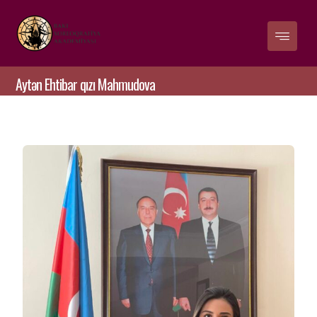
Aytən Ehtibar qızı Mahmudova