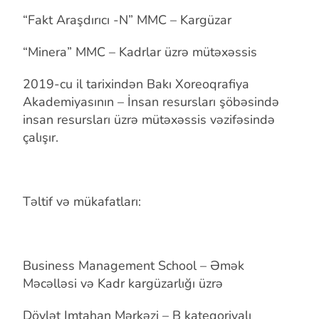
“Fakt Araşdırıcı -N” MMC – Kargüzar
“Minera” MMC – Kadrlar üzrə mütəxəssis
2019-cu il tarixindən Bakı Xoreoqrafiya
Akademiyasının – İnsan resursları şöbəsində
insan resursları üzrə mütəxəssis vəzifəsində
çalışır.
Təltif və mükafatları:
Business Management School – Əmək
Məcəlləsi və Kadr kargüzarlığı üzrə
Dövlət Imtahan Mərkəzi – B kateqoriyalı