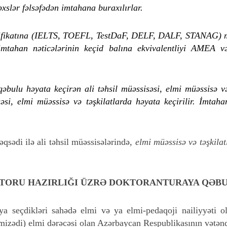
xslər fəlsəfədən imtahana buraxılırlar.
ertifikatına (IELTS, TOEFL, TestDaF, DELF, DALF, STANAG) ma
 imtahan nəticələrinin keçid balına ekvivalentliyi AMEA v
bulu həyata keçirən ali təhsil müəssisəsi, elmi müəssisə v
əsi, elmi müəssisə və təşkilatlarda həyata keçirilir. İmta
sədi ilə ali təhsil müəssisələrində
, elmi müəssisə və təşkila
TORU HAZIRLIĞI ÜZRƏ DOKTORANTURAYA QƏBU
a seçdikləri sahədə elmi və ya elmi-pedaqoji nailiyyəti o
izədi) elmi dərəcəsi olan Azərbaycan Respublikasının vətəndaş