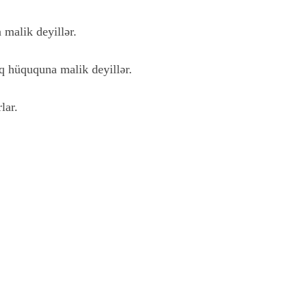
 malik deyillər.
aq hüququna malik deyillər.
lar.