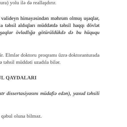
ura) yolu ilə də reallaşdırır.
və valideyn himayəsindən məhrum olmuş uşaqlar,
la təhsil aldıqları müddətdə təhsil haqqı dövlət
uşaqlar övladlığa götürüldükdə də bu hüququ
ldir. Elmlər doktoru proqramı üzrə doktoranturada
rə təhsil müddəti uzadıla bilər.
UL QAYDALARI
tr dissertasiyasını müdafiə edən), yaxud təhsili
a qəbul oluna bilməz.