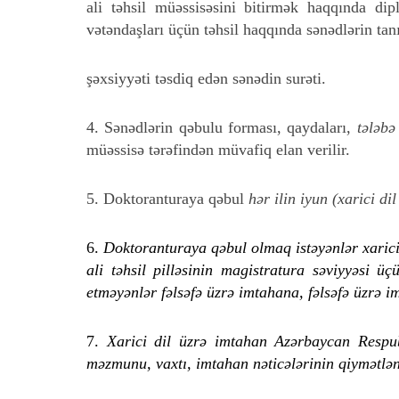
ali təhsil müəssisəsini bitirmək haqqında di
vətəndaşları üçün təhsil haqqında sənədlərin t
şəxsiyyəti təsdiq edən sənədin surəti.
4. Sənədlərin qəbulu forması, qaydaları,
tələbə
müəssisə tərəfindən müvafiq elan verilir.
5. Doktoranturaya qəbul
hər ilin iyun (xarici di
6.
Doktoranturaya qəbul olmaq istəyənlər xarici d
ali təhsil pilləsinin magistratura səviyyəsi 
etməyənlər fəlsəfə üzrə imtahana, fəlsəfə üzrə i
7.
Xarici dil üzrə imtahan Azərbaycan Respubl
məzmunu, vaxtı, imtahan nəticələrinin qiymətlən