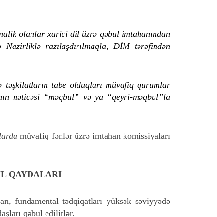
lik olanlar xarici dil üzrə qəbul imtahanından
ə Nazirliklə razılaşdırılmaqla, DİM tərəfindən
ə təşkilatların tabe olduqları müvafiq qurumlar
hanın nəticəsi “məqbul” və ya “qeyri-məqbul”la
tlarda
müvafiq fənlər üzrə imtahan komissiyaları
L QAYDALARI
lan, fundamental tədqiqatları yüksək səviyyədə
ları qəbul edilirlər.