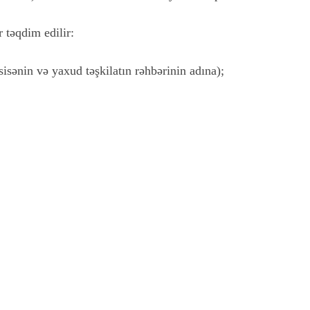
 təqdim edilir:
sisənin və yaxud təşkilatın rəhbərinin adına);