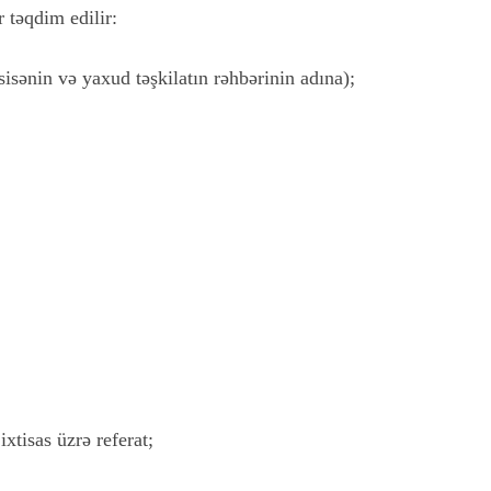
 təqdim edilir:
sisənin və yaxud təşkilatın rəhbərinin adına);
xtisas üzrə referat;