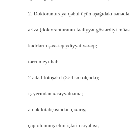
2. Doktoranturaya qəbul üçün aşağıdakı sənədlər
ərizə (doktoranturanın fəaliyyət göstərdiyi müəs
kadrların şəxsi-qeydiyyat vərəqi;
tərcümeyi-hal;
2 ədəd fotoşəkil (3×4 sm ölçüdə);
iş yerindən xasiyyətnamə;
əmək kitabçasından çıxarış;
çap olunmuş elmi işlərin siyahısı;