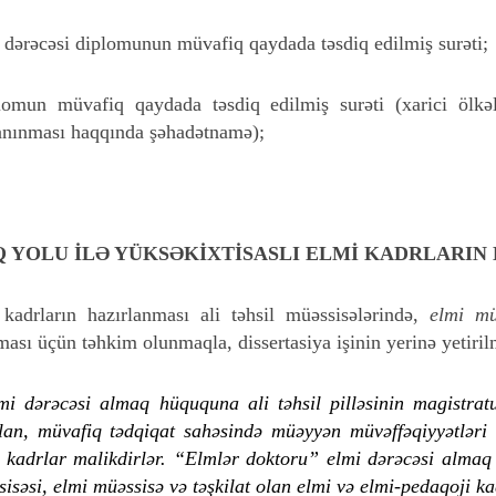
 dərəcəsi diplomunun müvafiq qaydada təsdiq edilmiş surəti;
plomun müvafiq qaydada təsdiq edilmiş surəti (xarici ölkə
 tanınması haqqında şəhadətnamə);
Q YOLU İLƏ YÜKSƏKİXTİSASLI ELMİ KADRLARIN
 kadrların hazırlanması ali təhsil müəssisələrində,
elmi m
ası üçün təhkim olunmaqla, dissertasiya işinin yerinə yetiril
mi dərəcəsi almaq hüququna ali təhsil pilləsinin magistratur
an, müvafiq tədqiqat sahəsində müəyyən müvəffəqiyyətləri o
ji kadrlar malikdirlər. “Elmlər doktoru” elmi dərəcəsi alma
ssisəsi, elmi müəssisə və təşkilat olan elmi və elmi-pedaqoji ka