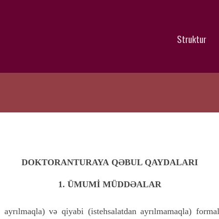
Struktur
DOKTORANTURAYA
QƏBUL QAYDALARI
1. ÜMUMİ MÜDDƏALAR
 ayrılmaqla) və qiyabi (istehsalatdan ayrılmamaqla) formala