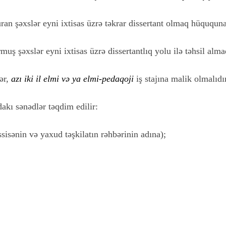
uran şəxslər eyni ixtisas üzrə təkrar dissertant olmaq hüququna
uş şəxslər eyni ixtisas üzrə dissertantlıq yolu ilə təhsil alm
ər,
azı iki il elmi və ya elmi-pedaqoji
iş stajına malik olmalıdır
dakı sənədlər təqdim edilir:
ssisənin və yaxud təşkilatın rəhbərinin adına);