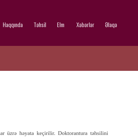
Haqqında
Təhsil
Elm
Xəbərlər
Əlaqə
r üzrə həyata keçirilir. Doktorantura təhsilini