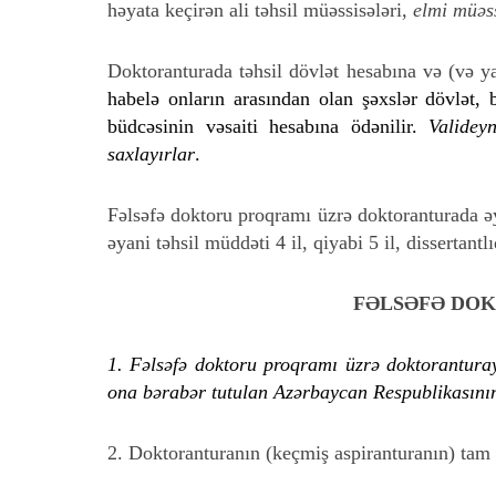
həyata keçirən ali təhsil müəssisələri
, elmi müəss
Doktoranturada təhsil dövlət hesabına və (və ya)
habelə onların arasından olan şəxslər dövlət, b
büdcəsinin vəsaiti hesabına ödənilir.
Validey
saxlayırlar
.
Fəlsəfə doktoru proqramı üzrə doktoranturada əya
əyani təhsil müddəti 4 il, qiyabi 5 il, dissertant
FƏLSƏFƏ DOK
1. Fəlsəfə doktoru proqramı üzrə doktoranturaya
ona bərabər tutulan Azərbaycan Respublikasının
2. Doktoranturanın (keçmiş aspiranturanın) tam 