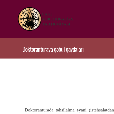
Doktoranturaya qəbul qaydaları
Doktoranturada təhsilalma əyani (istehsalatdan