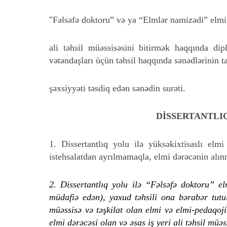
“
Fəlsəfə doktoru” və ya “Elmlər namizədi” elmi
ali təhsil müəssisəsini bitirmək haqqında di
vətəndaşları üçün təhsil haqqında sənədlərinin
şəxsiyyəti təsdiq edən sənədin surəti.
DİSSERTANTLI
1. Dissertantlıq yolu ilə yüksəkixtisaslı elmi
istehsalatdan ayrılmamaqla, elmi dərəcənin alınm
2. Dissertantlıq yolu ilə “Fəlsəfə doktoru” el
müdafiə edən), yaxud təhsili ona bərabər tutul
müəssisə və təşkilat olan elmi və elmi-pedaqo
elmi dərəcəsi olan və əsas iş yeri ali təhsil müə