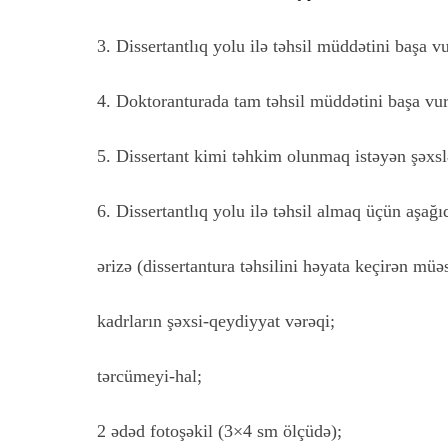
3. Dissertantlıq yolu ilə təhsil müddətini başa v
4. Doktoranturada tam təhsil müddətini başa vurm
5. Dissertant kimi təhkim olunmaq istəyən şəxsl
6. Dissertantlıq yolu ilə təhsil almaq üçün aşağı
ərizə (dissertantura təhsilini həyata keçirən müə
kadrların şəxsi-qeydiyyat vərəqi;
tərcümeyi-hal;
2 ədəd fotoşəkil (3×4 sm ölçüdə);