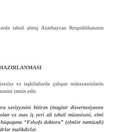
lərdə təhsil almış Azərbaycan Respublikasının
 HAZIRLANMASI
üəssisə və
təşkilatlarda çalışan mütəxəssislərin
məsini təmin edir.
a səviyyəsini bitirən (magistr dissertasiyasını
lan və əsas iş yeri ali təhsil müəssisəsi, elmi
q hüququna “Fəlsəfə doktoru” (elmlər namizədi)
drlar malikdirlər.