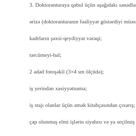
3. Doktoranturaya qəbul üçün aşağıdakı sənədlər
ərizə (doktoranturanın fəaliyyət göstərdiyi müəs
kadrların şəxsi-qeydiyyat vərəqi;
tərcümeyi-hal;
2 ədəd fotoşəkil (3×4 sm ölçüdə);
iş yerindən xasiyyətnamə;
iş stajı olanlar üçün əmək kitabçasından çıxarış;
çap olunmuş elmi işlərin siyahısı və ya seçilmiş i