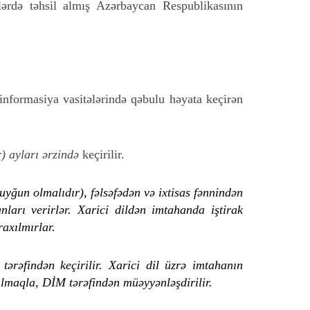
lərdə təhsil almış Azərbaycan Respublikasının
nformasiya vasitələrində qəbulu həyata keçirən
r) ayları ərzində
keçirilir.
uyğun olmalıdır), fəlsəfədən və ixtisas fənnindən
ları verirlər. Xarici dildən imtahanda iştirak
raxılmırlar.
əfindən keçirilir. Xarici dil üzrə imtahanın
ılmaqla, DİM tərəfindən müəyyənləşdirilir.