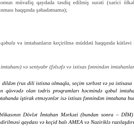
plomun müvafiq qaydada təsdiq edilmiş surəti (xarici ölkə
anınması haqqında şəhadətnamə);
 qəbulu
və imtahanların keçirilmə müddəti haqqında kütləvi i
l imtahanı) və sentyabr (fəlsəfə və ixtisas fənnindən imtahanla
ildən (rus dili istisna olmaqla, seçim sərbəst və ya ixtisasa 
üçün qüvvədə olan tədris proqramları həcmində qəbul imtahan
mtahanda iştirak etməyənlər isə ixtisas fənnindən imtahana bu
ikasının Dövlət İmtahan Mərkəzi (bundan sonra – DİM) tər
dirilməsi qaydası və keçid balı AMEA və Naziriklə razılaşdır