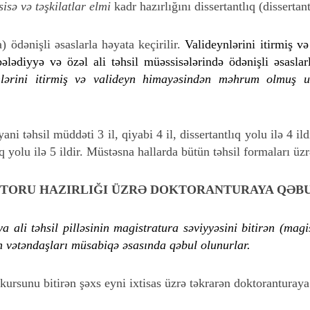
isə və təşkilatlar elmi
kadr hazırlığını dissertantlıq (dissertant
 ödənişli əsaslarla həyata keçirilir.
Valideynlərini itirmiş 
ələdiyyə və özəl ali təhsil müəssisələrində ödənişli əsaslar
nlərini itirmiş və valideyn himayəsindən məhrum olmuş 
ni təhsil müddəti 3 il, qiyabi 4 il, dissertantlıq yolu ilə 4 i
lıq yolu ilə 5 ildir. Müstəsna hallarda bütün təhsil formaları üz
TORU HAZIRLIĞI ÜZRƏ DOKTORANTURAYA QƏB
 ali təhsil pilləsinin magistratura səviyyəsini bitirən (magis
 vətəndaşları müsabiqə əsasında qəbul olunurlar.
kursunu bitirən şəxs eyni ixtisas üzrə təkrarən doktoranturay