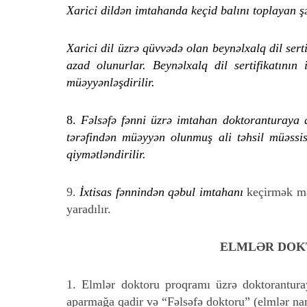
Xarici dildən imtahanda keçid balını toplayan şə
Xarici dil üzrə qüvvədə olan beynəlxalq dil s
azad olunurlar. Beynəlxalq dil sertifikatının
müəyyənləşdirilir.
8.
Fəlsəfə fənni üzrə imtahan doktoranturaya qə
tərəfindən müəyyən olunmuş ali təhsil müəssis
qiymətləndirilir.
9.
İxtisas fənnindən qəbul imtahanı
keçirmək məq
yaradılır.
ELMLƏR DOK
1. Elmlər doktoru proqramı üzrə doktoranturay
aparmağa qadir və “Fəlsəfə doktoru” (elmlər nam