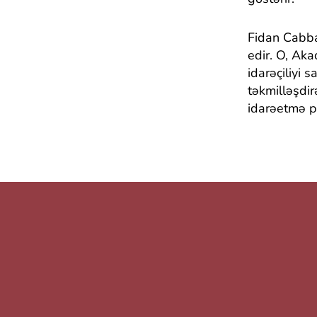
Fidan Cabbar
edir. O, Aka
idarəçiliyi 
təkmilləşdi
idarəetmə pr