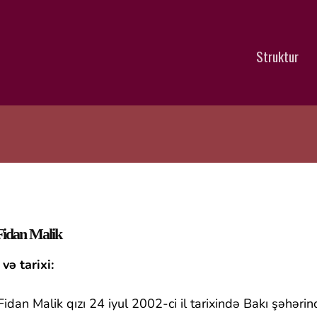
Struktur
idan Malik
və tarixi:
idan Malik qızı 24 iyul 2002-ci il tarixində Bakı şəhər