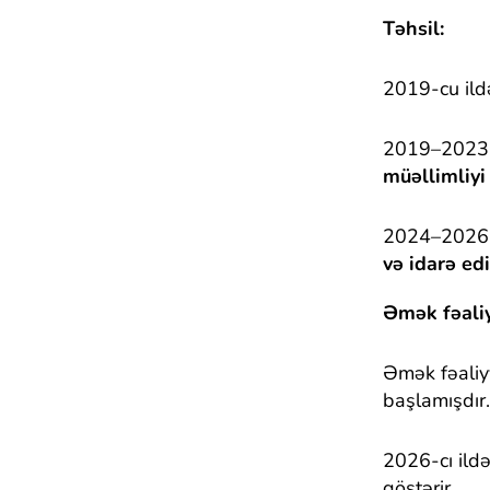
Təhsil:
2019-cu ildə
2019–2023-c
müəllimliyi
2024–2026-c
və idarə edi
Əmək fəali
Əmək fəaliy
başlamışdır.
2026-cı ild
göstərir.