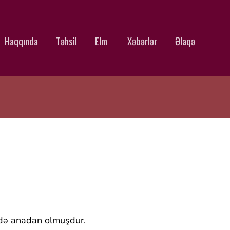
Haqqında
Təhsil
Elm
Xəbərlər
Əlaqə
ində anadan olmuşdur.