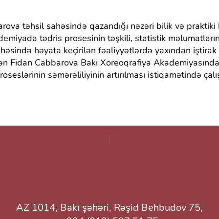
ova təhsil sahəsində qazandığı nəzəri bilik və praktiki 
demiyada tədris prosesinin təşkili, statistik məlumatların 
sahəsində həyata keçirilən fəaliyyətlərdə yaxından iştirak
rən Fidan Cabbarova Bakı Xoreoqrafiya Akademiyasında t
oseslərinin səmərəliliyinin artırılması istiqamətində çalış
AZ 1014, Bakı şəhəri, Rəşid Behbudov 75,