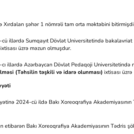
 Xırdalan şəhər 1 nömrəli tam orta məktəbini bitirmişdi
ü illərdə Sumqayıt Dövlət Universitetində bakalavriat 
ixtisası üzrə məzun olmuşdur.
ı illərdə Azərbaycan Dövlət Pedaqoji Universitetində m
lməsi (Təhsilin təşkili və idarə olunması)
ixtisası üzrə
yyəti
yətinə 2024-cü ildə Bakı Xoreoqrafiya Akademiyasını
ən etibarən Bakı Xoreoqrafiya Akademiyasının Tədris ş