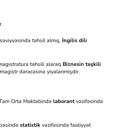
r.
səviyyəsində təhsil almış,
İngilis dili
agistratura təhsili alaraq
Biznesin təşkili
 magistr dərəcəsinə yiyələnmişdir.
n Tam Orta Məktəbində
laborant
vəzifəsində
öbəsində
statistik
vəzifəsində fəaliyyət