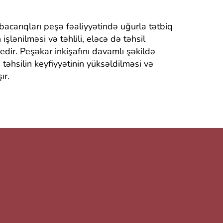
bacarıqları peşə fəaliyyətində uğurla tətbiq
işlənilməsi və təhlili, eləcə də təhsil
 edir. Peşəkar inkişafını davamlı şəkildə
əhsilin keyfiyyətinin yüksəldilməsi və
ır.