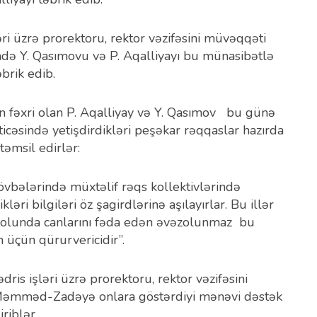
ri üzrə prorektoru, rektor vəzifəsini müvəqqəti
də Y. Qasımovu və P. Aqalliyayı bu münasibətlə
brik edib.
nın fəxri olan P. Aqalliyay və Y. Qasımov bu günə
ticəsində yetişdirdikləri peşəkar rəqqaslar hazırda
əmsil edirlər:
övbələrində müxtəlif rəqs kollektivlərində
əri bilgiləri öz şagirdlərinə aşılayırlar. Bu illər
 yolunda canlarını fəda edən əvəzolunmaz bu
m üçün qürurvericidir”.
is işləri üzrə prorektoru, rektor vəzifəsini
 Məmməd-Zadəyə onlara göstərdiyi mənəvi dəstək
riblər.