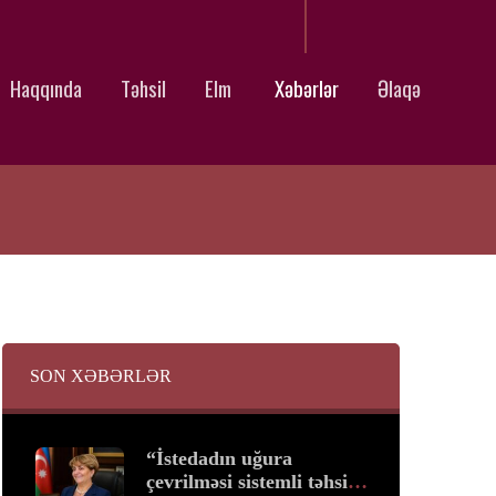
Haqqında
Təhsil
Elm
Xəbərlər
Əlaqə
SON XƏBƏRLƏR
“İstedadın uğura
çevrilməsi sistemli təhsil