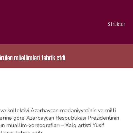
Struktur
rülən müəllimləri təbrik etdi
və kollektivi Azərbaycan mədəniyyətinin və milli
lərinə görə Azərbaycan Respublikası Prezidentinin
 müəllim-xoreoqrafları – Xalq artisti Yusif
yayı təbrik edib.