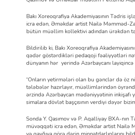
Bakı Xoreoqrafiya Akademiyasının Tədris işlə
icra edən, Əməkdar artist Nailə Məmməd-Za
bütün müəllim kollektivi adından ürəkdən tə
Bildirilib ki, Bakı Xoreoqrafiya Akademiyası
qədər göstərdikləri pedaqoji fəaliyyətləri nə
dünyanın hər yerində Azərbaycanı layiqincə t
“Onların yetirmələri olan bu gənclər də öz n
tələbələr hazırlayır, müəllimlərindən öyrəndikl
ərzində Azərbaycan mədəniyyətinin inkişafı
simalara dövlət başçısının verdiyi dəyər bizi
Sonda Y. Qasımov və P. Aqalliyay BXA-nın Tədr
müvəqqəti icra edən, Əməkdar artist Nailə
və qayğıya görə dərin minnətdarlıqlarını bildi