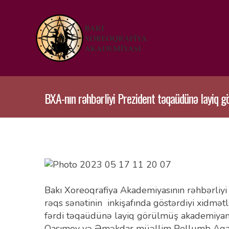
BXA-nın rəhbərliyi Prezident təqaüdünə layiq gö
Bakı Xoreoqrafiya Akademiyasının rəhbərliyi 
rəqs sənətinin inkişafında göstərdiyi xidmət
fərdi təqaüdünə layiq görülmüş akademiyanın
Qasımov və Əməkdar müəllim Pellumb Aqalli