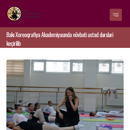
Bakı Xoreoqrafiya Akademiyasında növbəti ustad dərsləri
keçirilib