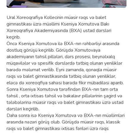
Ural Xoreoqrafiya Kollecinin müasir rəqs və balet
gimnastikası üzrə müəllimi Kseniya Xomutova Bakı
Xoreoqrafiya Akademiyasında (BXA) ustad dərsləri
keçirib.
Öncə Kseniya Xomutova ilə BXA-nın rəhbərliyi arasında
dostluq görüşü keçirilib. Görüşdə Xomutovaya
akademiyanın təhsil pillələri, dərs prosesi, beynəlxalq
müqavilələr və spesifik dərslərdə tətbiq olunan yeniliklər
barədə məlumat verilib. Eyni zamanda, qonaqla müasir
rəqs və balet gimnastikasında tətbiq olunan yeniliklər,
eləcə də xoreoqfiya sahəsi barədə fikir mübadiləsi aparıb.
Sonra Kseniya Xomutova tərəfindən BXA-nın tam orta
təhsil , orta ixtisas təhsil və bakalavr pillələrinin şagird və
tələbələrinə müasir rəqs və balet gimnastikası üzrə ustad
dərsləri keçirilib.
Daha sonra isə Kseniya Xomutova və BXA-nın müəllimləri
arasında nəzəri görüş olub. Görüşdə müasir rəqs, klassik
rəqs və balet gimnastikası ixtisas fənləri üzrə rəqs