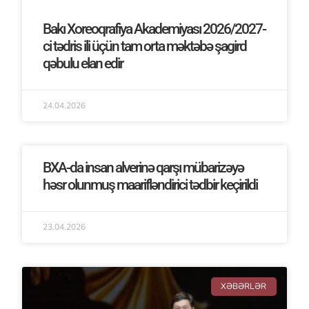
Bakı Xoreoqrafiya Akademiyası 2026/2027-
ci tədris ili üçün tam orta məktəbə şagird
qəbulu elan edir
24.04.2026
BXA-da insan alverinə qarşı mübarizəyə
həsr olunmuş maarifləndirici tədbir keçirildi
23.04.2026
XƏBƏRLƏR