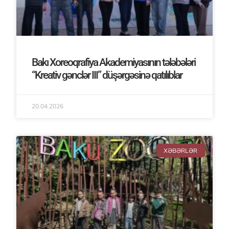
Bakı Xoreoqrafiya Akademiyasının tələbələri
“Kreativ gənclər III” düşərgəsinə qatılıblar
20.04.2026
XƏBƏRLƏR