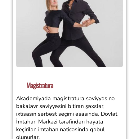
Magistratura
Akademiyada magistratura səviyyəsinə
bakalavr səviyyəsini bitirən şəxslər,
ixtisasın sərbəst seçimi əsasında, Dövlət
İmtahan Mərkəzi tərəfindən həyata
keçirilən imtahan nəticəsində qəbul
olunurlar.