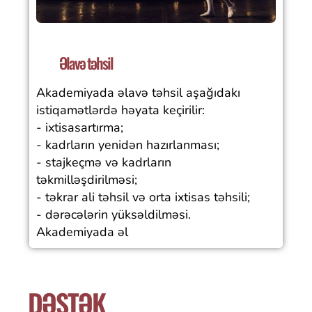
Əlavə təhsil
Akademiyada əlavə təhsil aşağıdakı
istiqamətlərdə həyata keçirilir:
- ixtisasartırma;
- kadrların yenidən hazırlanması;
- stajkeçmə və kadrların
təkmilləşdirilməsi;
- təkrar ali təhsil və orta ixtisas təhsili;
- dərəcələrin yüksəldilməsi.
Akademiyada əl
DƏSTƏK