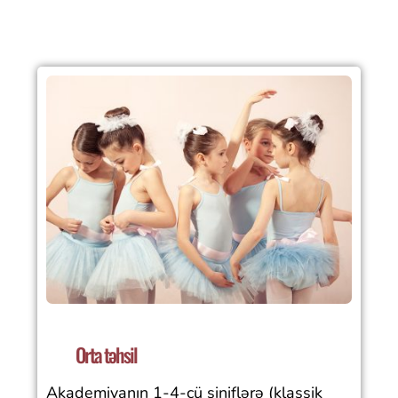
Orta təhsil
Akademiyanın 1-4-cü siniflərə (klassik