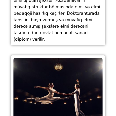
təhsili) olan şəxslər Akademiyanın
müvafiq struktur bölməsində elmi və elmi-
pedaqoji hazırlıq keçirlər. Doktoranturada
təhsilini başa vurmuş və müvafiq elmi
dərəcə almış şəxslərə elmi dərəcəni
təsdiq edən dövlət nümunəli sənəd
(diplom) verilir.