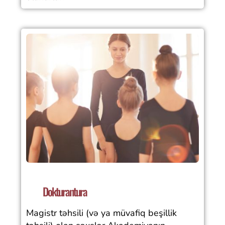
Dokturantura
Magistr təhsili (və ya müvafiq beşillik