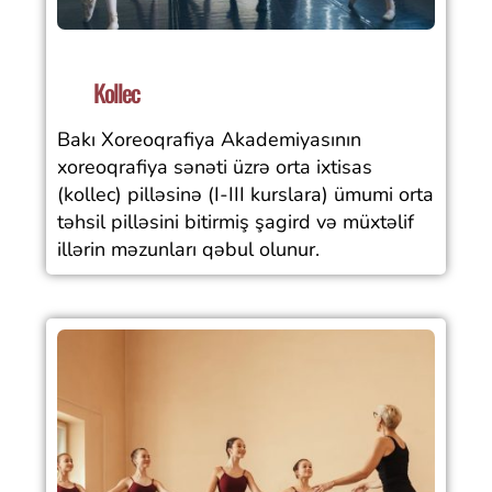
Kollec
Bakı Xoreoqrafiya Akademiyasının
xoreoqrafiya sənəti üzrə orta ixtisas
(kollec) pilləsinə (I-III kurslara) ümumi orta
təhsil pilləsini bitirmiş şagird və müxtəlif
illərin məzunları qəbul olunur.