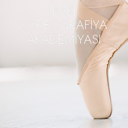
B
A
K
I
X
O
R
E
O
Q
R
A
F
İ
Y
A
A
K
A
D
E
M
İ
Y
A
S
I