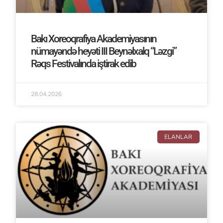
Bakı Xoreoqrafiya Akademiyasının
nümayəndə heyəti III Beynəlxalq “Ləzgi”
Rəqs Festivalında iştirak edib
28.04.2026
ELANLAR