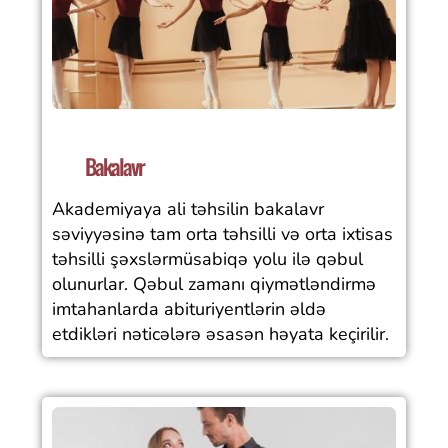
Bakalavr
Akademiyaya ali təhsilin bakalavr
səviyyəsinə tam orta təhsilli və orta ixtisas
təhsilli şəxslərmüsabiqə yolu ilə qəbul
olunurlar. Qəbul zamanı qiymətləndirmə
imtahanlarda abituriyentlərin əldə
etdikləri nəticələrə əsasən həyata keçirilir.