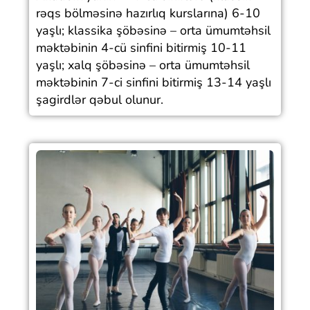
rəqs bölməsinə hazırlıq kurslarına) 6-10
yaşlı; klassika şöbəsinə – orta ümumtəhsil
məktəbinin 4-cü sinfini bitirmiş 10-11
yaşlı; xalq şöbəsinə – orta ümumtəhsil
məktəbinin 7-ci sinfini bitirmiş 13-14 yaşlı
şagirdlər qəbul olunur.