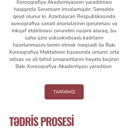
Xoreoqrafiya Akademiyasının yaradılması
haqqında Sərəncam imzalamışdır. Sənəddə
qeyd olunur ki, Azərbaycan Respublikasında
xoreoqrafiya sənəti ənənələrinin qorunması və
inkişaf etdirilməsi zərurətini nəzərə alaraq, bu
sahə üzrə yüksəkixtisaslı kadrların
hazırlanmasını təmin etmək məqsədi ilə Bakı
Xoreoqrafiya Məktəbinin bazasında ümumi, orta
ixtisas və ali təhsil proqramlarını həyata keçirən
Bakı Xoreoqrafiya Akademiyası yaradılsın.
TARİXİMİZ
TƏDRİS PROSESİ