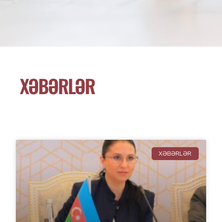
XƏBƏRLƏR
XƏBƏRLƏR