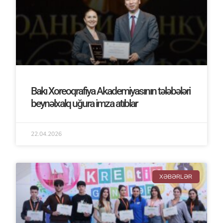
Bakı Xoreoqrafiya Akademiyasının tələbələri
beynəlxalq uğura imza atıblar
22.04.2026
XƏBƏRLƏR