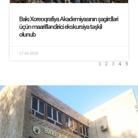
Bakı Xoreoqrafiya Akademiyasının şagirdləri
üçün maarifləndirici ekskursiya təşkil
olunub
17.04.2026
1
2
3
4
5